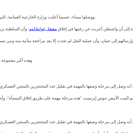
ووصلوا مساء، حسبما أعلنت وزارة الخارجية العمانية، التي قالت إن اليمنيين العشرة سيبقون في عمان مدة مؤقتة استجابة لطلب أميركي.
ة إلى أن
واشنطن أعربت عن رغبتها في إغلاق
معتقل غوانتانامو
وهذه أكبر مجموعة من ا
 وصل إلى مرحلة وصفها بالمهمة في تقليل عدد المحتجزين بالسجن العسكري في خليج غوانتانامو إلى 93
م البيت الأبيض جوش إيرنست “هذه مرحلة مهمة على طريق إغلاق المنشأة”، وأضا
 وصل إلى مرحلة وصفها بالمهمة في تقليل عدد المحتجزين بالسجن العسكري في خليج غوانتانامو إلى 93