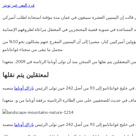
غرد النص عبر تويتر
أكد الإفراج عن اليمنيين العشرة وإرسالهم إلى عمان، وأن عملية النقل لم تحدث إلا بعد مراجعة متأنية منه ومن مسؤولين أميركيين كبار، مشيرا إلى أن اليمنيين المفرج عنهم يشكلون نحو 10% من
مجمل ما تبقى من سجناء غوانتانامو.
لمعتقلين يتم نقلها من السجن منذ أن تولى أوباما الرئاسة في 2009، متعهدا
لمعتقلين يتم نقلها
 من أصل 242 حين تولى الرئيس
باراك أوباما
ف في حديث للصحفيين على متن الطائرة الرئاسية برفقة أوباما من و، متعهدا
 من أصل 242 حين تولى الرئيس
باراك أوباما