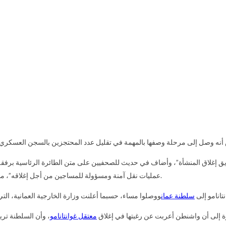
 وصل إلى مرحلة وصفها بالمهمة في تقليل عدد المحتجزين بالسجن العسكري في خليج غوانتانامو إلى 93
غلاق المنشأة”، وأضاف في حديث للصحفيين على متن الطائرة الرئاسية برفقة أوب
عمليات نقل آمنة ومسؤولة للمساجين من أجل إغلاقه”، مشيرا إلى أن الإدارة ستقدم خطة للكونغرس وللشعب من أجل إغلاق هذا السجن.
انامو إلى
سلطنة
عمان
ة إلى أن
واشنطن أعربت عن رغبتها في إغلاق
معتقل غوانتانامو