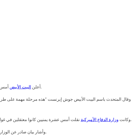
منصبه.
أعلن
البيت الأبيض
أمس أنه
وقال المتحدث باسم البيت الأبيض جوش إيرنست “هذه مرحلة مهمة على طريق إ
ووصلوا مساء، حسبما أعلنت وزارة الخارجية العمانية، التي قالت إن اليمنيين العشرة سيبقون في عمان مدة مؤقتة استجابة لطلب أميركي.
وكانت
وزارة الدفاع الأميركية
نقلت أمس عشرة يمنيين كانوا معتقلين في غوانت
، وأن السلطنة تريد المساعدة في تسوية قضية المحتجزين في المعتقل مراعاة لظروفهم الإنسانية.
وأشار بيان صادر عن الوزار