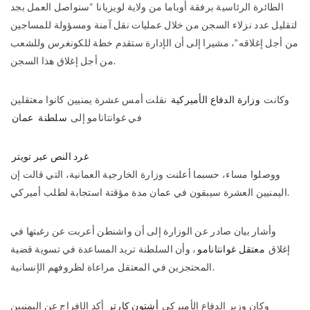
الطائرة الرئاسية برفقة أوباما من ولاية لويزيانا “سنواصل العمل بجد
لتقليل عدد نزلاء السجن من خلال عمليات نقل آمنة ومسؤولة للمساجين
من أجل إغلاقه”، مشيرا إلى أن الإدارة ستقدم خطة للكونغرس وللشعب
من أجل إغلاق هذا السجن.
وكانت
وزارة الدفاع الأميركية
نقلت أمس عشرة يمنيين كانوا معتقلين
في غوانتانامو إلى
سلطنة
عمان
غرد النص عبر تويتر
ووصلوا مساء، حسبما أعلنت وزارة الخارجية العمانية، التي قالت إن
اليمنيين العشرة سيبقون في عمان مدة مؤقتة استجابة لطلب أميركي.
وأشار بيان صادر عن الوزارة إلى أن
واشنطن أعربت عن رغبتها في
إغلاق
معتقل غوانتانامو
، وأن السلطنة تريد المساعدة في تسوية قضية
المحتجزين في المعتقل مراعاة لظروفهم الإنسانية.
وكان وزير الدفاع الأميركي
أشتون كارتر
أكد الإفراج عن اليمنيين