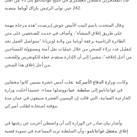
منصبه.
242 حين تولى الرئيس
باراك أوباما
وقال المتحدث باسم البيت الأبيض جوش إيرنست “هذه مرحلة مهمة
على طريق إغلاق المنشأة”، وأضاف في حديث للصحفيين على متن
الطائرة الرئاسية برفقة أوباما من ولاية لويزيانا “سنواصل العمل بجد
لتقليل عدد نزلاء السجن من خلال عمليات نقل آمنة ومسؤولة للمساجين
من أجل إغلاقه”، مشيرا إلى أن الإدارة ستقدم خطة للكونغرس وللشعب
من أجل إغلاق هذا السجن.
وكانت
وزارة الدفاع الأميركية
نقلت أمس عشرة يمنيين كانوا معتقلين
في غوانتانامو إلى
سلطنة
عمان
ووصلوا مساء، حسبما أعلنت وزارة
الخارجية العمانية، التي قالت إن اليمنيين العشرة سيبقون في عمان مدة
مؤقتة استجابة لطلب أميركي.
وأشار بيان صادر عن الوزارة إلى أن
واشنطن أعربت عن رغبتها في
إغلاق
معتقل غوانتانامو
، وأن السلطنة تريد المساعدة في تسوية قضية