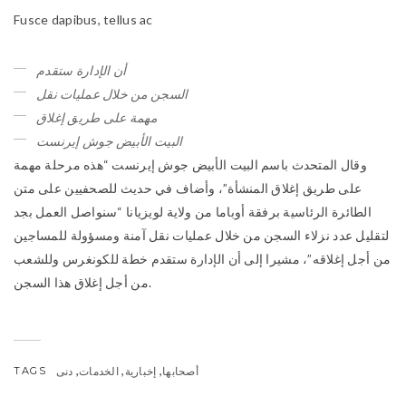
Fusce dapibus, tellus ac
أن الإدارة ستقدم
السجن من خلال عمليات نقل
مهمة على طريق إغلاق
البيت الأبيض جوش إيرنست
وقال المتحدث باسم البيت الأبيض جوش إيرنست “هذه مرحلة مهمة
على طريق إغلاق المنشأة”، وأضاف في حديث للصحفيين على متن
الطائرة الرئاسية برفقة أوباما من ولاية لويزيانا “سنواصل العمل بجد
لتقليل عدد نزلاء السجن من خلال عمليات نقل آمنة ومسؤولة للمساجين
من أجل إغلاقه”، مشيرا إلى أن الإدارة ستقدم خطة للكونغرس وللشعب
من أجل إغلاق هذا السجن.
,
,
,
أصحابها
إخبارية
الخدمات
دنى
TAGS