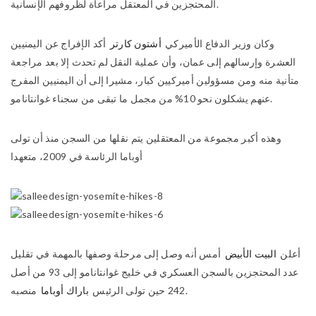
المحتجزين في المعتقل مراعاة لظروفهم الإنسانية.
وكان وزير الدفاع الأميركي
أشتون كارتر
أكد الإفراج عن اليمنيين
العشرة وإرسالهم إلى عمان، وأن عملية النقل لم تحدث إلا بعد مراجعة
متأنية منه ومن مسؤولين أميركيين كبار، مشيرا إلى أن اليمنيين المفرج
عنهم يشكلون نحو 10% من مجمل ما تبقى من سجناء غوانتانامو.
وهذه أكبر مجموعة من المعتقلين يتم نقلها من السجن منذ أن تولى
أوباما الرئاسة في 2009، متعهدا
أعلن
البيت الأبيض
أمس أنه وصل إلى مرحلة وصفها بالمهمة في تقليل
عدد المحتجزين بالسجن العسكري في خليج غوانتانامو إلى 93 من أصل
منصبه.
242 حين تولى الرئيس
باراك أوباما