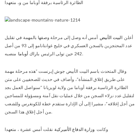
الطائرة الرئاسية برفقة أوباما من و، متعهدا
أعلن
البيت الأبيض
أمس أنه وصل إلى مرحلة وصفها بالمهمة في تقليل
عدد المحتجزين بالسجن العسكري في خليج غوانتانامو إلى 93 من أصل
منصبه.
242 حين تولى الرئيس
باراك أوباما
وقال المتحدث باسم البيت الأبيض جوش إيرنست “هذه مرحلة مهمة
على طريق إغلاق المنشأة”، وأضاف في حديث للصحفيين على متن
الطائرة الرئاسية برفقة أوباما من ولاية لويزيانا “سنواصل العمل بجد
لتقليل عدد نزلاء السجن من خلال عمليات نقل آمنة ومسؤولة للمساجين
من أجل إغلاقه”، مشيرا إلى أن الإدارة ستقدم خطة للكونغرس وللشعب
من أجل إغلاق هذا السجن.
وكانت
وزارة الدفاع الأميركية
نقلت أمس عشرة
، متعهدا