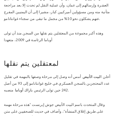
العشرة وإرسالهم إلى عمان، وأن عملية النقل لم تحدث إلا بعد مراجعة
متأنية منه ومن مسؤولين أميركيين كبار، مشيرا إلى أن اليمنيين المفرج
عنهم يشكلون نحو 10% من مجمل ما تبقى من سجناء غوانتانامو.
وهذه أكبر مجموعة من المعتقلين يتم نقلها من السجن منذ أن تولى
أوباما الرئاسة في 2009، متعهدا
لمعتقلين يتم نقلها
أعلن
البيت الأبيض
أمس أنه وصل إلى مرحلة وصفها بالمهمة في تقليل
عدد المحتجزين بالسجن العسكري في خليج غوانتانامو إلى 93 من أصل
منصبه.
242 حين تولى الرئيس
باراك أوباما
وقال المتحدث باسم البيت الأبيض جوش إيرنست “هذه مرحلة مهمة
على طريق إغلاق المنشأة”، وأضاف في حديث للصحفيين على متن