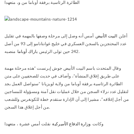
الطائرة الرئاسية برفقة أوباما من و، متعهدا
أعلن
البيت الأبيض
أمس أنه وصل إلى مرحلة وصفها بالمهمة في تقليل
عدد المحتجزين بالسجن العسكري في خليج غوانتانامو إلى 93 من أصل
منصبه.
242 حين تولى الرئيس
باراك أوباما
وقال المتحدث باسم البيت الأبيض جوش إيرنست “هذه مرحلة مهمة
على طريق إغلاق المنشأة”، وأضاف في حديث للصحفيين على متن
الطائرة الرئاسية برفقة أوباما من ولاية لويزيانا “سنواصل العمل بجد
لتقليل عدد نزلاء السجن من خلال عمليات نقل آمنة ومسؤولة للمساجين
من أجل إغلاقه”، مشيرا إلى أن الإدارة ستقدم خطة للكونغرس وللشعب
من أجل إغلاق هذا السجن.
وكانت
وزارة الدفاع الأميركية
نقلت أمس عشرة
، متعهدا