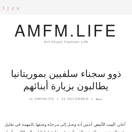
AMFM.LIFE
Art Music Fashion Life
ذوو سجناء سلفيين بموريتانيا
يطالبون بزيارة أبنائهم
نمط
22 DECEMBER
AMFMLIFE
by
أعلن
البيت الأبيض
أمس أنه وصل إلى مرحلة وصفها بالمهمة في تقليل
عدد المحتجزين بالسجن العسكري في خليج غوانتانامو إلى 93 من أصل