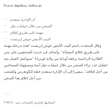
Fusce dapibus, tellus ac
أن الإدارة ستقدم
السجن من خلال عمليات نقل
مهمة على طريق إغلاق
البيت الأبيض جوش إيرنست
وقال المتحدث باسم البيت الأبيض جوش إيرنست “هذه مرحلة مهمة
على طريق إغلاق المنشأة”، وأضاف في حديث للصحفيين على متن
الطائرة الرئاسية برفقة أوباما من ولاية لويزيانا “سنواصل العمل بجد
لتقليل عدد نزلاء السجن من خلال عمليات نقل آمنة ومسؤولة للمساجين
من أجل إغلاقه”، مشيرا إلى أن الإدارة ستقدم خطة للكونغرس وللشعب
من أجل إغلاق هذا السجن.
,
,
,
أصحابها
إخبارية
الخدمات
دنى
TAGS