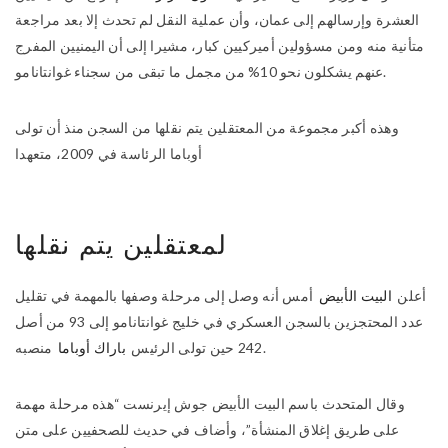
العشرة وإرسالهم إلى عمان، وأن عملية النقل لم تحدث إلا بعد مراجعة
متأنية منه ومن مسؤولين أميركيين كبار، مشيرا إلى أن اليمنيين المفرج
عنهم يشكلون نحو 10% من مجمل ما تبقى من سجناء غوانتانامو.
وهذه أكبر مجموعة من المعتقلين يتم نقلها من السجن منذ أن تولى
أوباما الرئاسة في 2009، متعهدا
لمعتقلين يتم نقلها
أعلن
البيت الأبيض
أمس أنه وصل إلى مرحلة وصفها بالمهمة في تقليل
عدد المحتجزين بالسجن العسكري في خليج غوانتانامو إلى 93 من أصل
منصبه.
242 حين تولى الرئيس
باراك أوباما
وقال المتحدث باسم البيت الأبيض جوش إيرنست “هذه مرحلة مهمة
على طريق إغلاق المنشأة”، وأضاف في حديث للصحفيين على متن