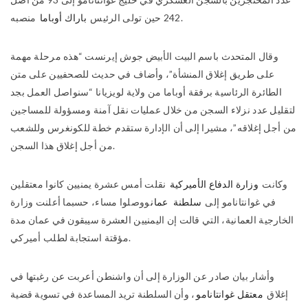
منصبه.
242 حين تولى الرئيس
باراك أوباما
وقال المتحدث باسم البيت الأبيض جوش إيرنست “هذه مرحلة مهمة
على طريق إغلاق المنشأة”، وأضاف في حديث للصحفيين على متن
الطائرة الرئاسية برفقة أوباما من ولاية لويزيانا “سنواصل العمل بجد
لتقليل عدد نزلاء السجن من خلال عمليات نقل آمنة ومسؤولة للمساجين
من أجل إغلاقه”، مشيرا إلى أن الإدارة ستقدم خطة للكونغرس وللشعب
من أجل إغلاق هذا السجن.
وكانت
وزارة الدفاع الأميركية
نقلت أمس عشرة يمنيين كانوا معتقلين
في غوانتانامو إلى
سلطنة
عمان
ووصلوا مساء، حسبما أعلنت وزارة
الخارجية العمانية، التي قالت إن اليمنيين العشرة سيبقون في عمان مدة
مؤقتة استجابة لطلب أميركي.
وأشار بيان صادر عن الوزارة إلى أن
واشنطن أعربت عن رغبتها في
إغلاق
معتقل غوانتانامو
، وأن السلطنة تريد المساعدة في تسوية قضية