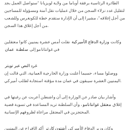
الطائرة الرئاسية برفقة أوباما من ولاية لويزيانا “سنواصل العمل بجد
لتقليل عدد نزلاء السجن من خلال عمليات نقل آمنة ومسؤولة للمساجين
من أجل إغلاقه”، مشيرا إلى أن الإدارة ستقدم خطة للكونغرس وللشعب
من أجل إغلاق هذا السجن.
وكانت
وزارة الدفاع الأميركية
نقلت أمس عشرة يمنيين كانوا معتقلين
في غوانتانامو إلى
سلطنة
عمان
غرد النص عبر تويتر
ووصلوا مساء، حسبما أعلنت وزارة الخارجية العمانية، التي قالت إن
اليمنيين العشرة سيبقون في عمان مدة مؤقتة استجابة لطلب أميركي.
وأشار بيان صادر عن الوزارة إلى أن
واشنطن أعربت عن رغبتها في
إغلاق
معتقل غوانتانامو
، وأن السلطنة تريد المساعدة في تسوية قضية
المحتجزين في المعتقل مراعاة لظروفهم الإنسانية.
وكان وزير الدفاع الأميركي
أشتون كارتر
أكد الإفراج عن اليمنيين