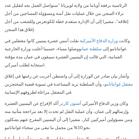
الرئاسية برفقة أوباما من ولاية لويزيانا “سنواصل العمل بجد لتقليل عدد
نزلاء السجن من خلال عمليات نقل آمنة ومسؤولة للمساجين من أجل
إغلاقه”، مشيرا إلى أن الإدارة ستقدم خطة للكونغرس وللشعب من أجل
إغلاق هذا السجن.
وكانت
وزارة الدفاع الأميركية
نقلت أمس عشرة يمنيين كانوا معتقلين في
غوانتانامو إلى
سلطنة
عمان
ووصلوا مساء، حسبما أعلنت وزارة الخارجية
العمانية، التي قالت إن اليمنيين العشرة سيبقون في عمان مدة مؤقتة
استجابة لطلب أميركي.
وأشار بيان صادر عن الوزارة إلى أن
واشنطن أعربت عن رغبتها في إغلاق
معتقل غوانتانامو
، وأن السلطنة تريد المساعدة في تسوية قضية المحتجزين
في المعتقل مراعاة لظروفهم الإنسانية.
وكان وزير الدفاع الأميركي
أشتون كارتر
أكد الإفراج عن اليمنيين العشرة
وإرسالهم إلى عمان، وأن عملية النقل لم تحدث إلا بعد مراجعة متأنية منه
ومن مسؤولين أميركيين كبار، مشيرا إلى أن اليمنيين المفرج عنهم يشكلون
نحو 10% من مجمل ما تبقى من سجناء غوانتانامو.
وهذه أكبر مجموعة من المعتقلين يتم نقلها من السجن منذ أن تولى أوباما