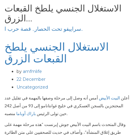
الاستغلال الجنسي يلطخ القبعات
الزرق...
سراييفو تحت الحصار.. قصة حرب ا..
الاستغلال الجنسي يلطخ
القبعات الزرق
by
amfmlife
22 December
Uncategorized
أعلن
البيت الأبيض
أمس أنه وصل إلى مرحلة وصفها بالمهمة في تقليل عدد
المحتجزين بالسجن العسكري في خليج غوانتانامو إلى 93 من أصل 242
منصبه.
حين تولى الرئيس
باراك أوباما
وقال المتحدث باسم البيت الأبيض جوش إيرنست “هذه مرحلة مهمة على
طريق إغلاق المنشأة”، وأضاف في حديث للصحفيين على متن الطائرة