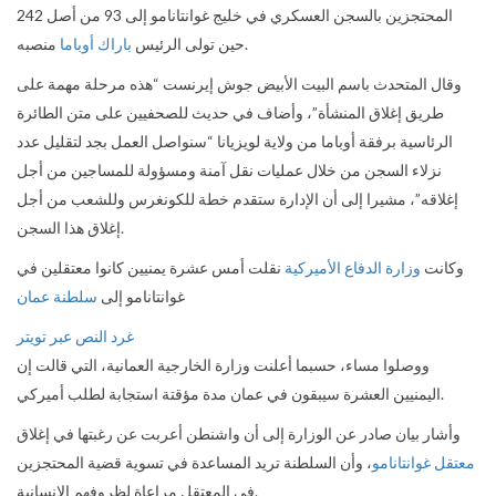
المحتجزين بالسجن العسكري في خليج غوانتانامو إلى 93 من أصل 242
منصبه.
حين تولى الرئيس
باراك أوباما
وقال المتحدث باسم البيت الأبيض جوش إيرنست “هذه مرحلة مهمة على
طريق إغلاق المنشأة”، وأضاف في حديث للصحفيين على متن الطائرة
الرئاسية برفقة أوباما من ولاية لويزيانا “سنواصل العمل بجد لتقليل عدد
نزلاء السجن من خلال عمليات نقل آمنة ومسؤولة للمساجين من أجل
إغلاقه”، مشيرا إلى أن الإدارة ستقدم خطة للكونغرس وللشعب من أجل
إغلاق هذا السجن.
وكانت
وزارة الدفاع الأميركية
نقلت أمس عشرة يمنيين كانوا معتقلين في
غوانتانامو إلى
سلطنة
عمان
غرد النص عبر تويتر
ووصلوا مساء، حسبما أعلنت وزارة الخارجية العمانية، التي قالت إن
اليمنيين العشرة سيبقون في عمان مدة مؤقتة استجابة لطلب أميركي.
وأشار بيان صادر عن الوزارة إلى أن
واشنطن أعربت عن رغبتها في إغلاق
معتقل غوانتانامو
، وأن السلطنة تريد المساعدة في تسوية قضية المحتجزين
في المعتقل مراعاة لظروفهم الإنسانية.