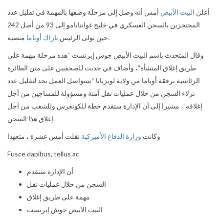
أعلن
البيت الأبيض
أمس أنه وصل إلى مرحلة وصفها بالمهمة في تقليل عدد
المحتجزين بالسجن العسكري في خليج غوانتانامو إلى 93 من أصل 242
منصبه.
حين تولى الرئيس
باراك أوباما
وقال المتحدث باسم البيت الأبيض جوش إيرنست “هذه مرحلة مهمة على
طريق إغلاق المنشأة”، وأضاف في حديث للصحفيين على متن الطائرة
الرئاسية برفقة أوباما من ولاية لويزيانا “سنواصل العمل بجد لتقليل عدد
نزلاء السجن من خلال عمليات نقل آمنة ومسؤولة للمساجين من أجل
إغلاقه”، مشيرا إلى أن الإدارة ستقدم خطة للكونغرس وللشعب من أجل
إغلاق هذا السجن.
وكانت
وزارة الدفاع الأميركية
نقلت أمس عشرة
، متعهدا
Fusce dapibus, tellus ac
أن الإدارة ستقدم
السجن من خلال عمليات نقل
مهمة على طريق إغلاق
البيت الأبيض جوش إيرنست