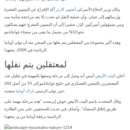
وكان وزير الدفاع الأميركي
أشتون كارتر
أكد الإفراج عن اليمنيين العشرة
وإرسالهم إلى عمان، وأن عملية النقل لم تحدث إلا بعد مراجعة متأنية منه
ومن مسؤولين أميركيين كبار، مشيرا إلى أن اليمنيين المفرج عنهم يشكلون
نحو 10% من مجمل ما تبقى من سجناء غوانتانامو.
وهذه أكبر مجموعة من المعتقلين يتم نقلها من السجن منذ أن تولى أوباما
الرئاسة في 2009، متعهدا
لمعتقلين يتم نقلها
أعلن
البيت الأبيض
أمس أنه وصل إلى مرحلة وصفها بالمهمة في تقليل عدد
المحتجزين بالسجن العسكري في خليج غوانتانامو إلى 93 من أصل 242
منصبه.
حين تولى الرئيس
باراك أوباما
وقال المتحدث باسم البيت الأبيض جوش إيرنست “هذه مرحلة مهمة على
طريق إغلاق المنشأة”، وأضاف في حديث للصحفيين على متن الطائرة
الرئاسية برفقة أوباما من و، متعهدا