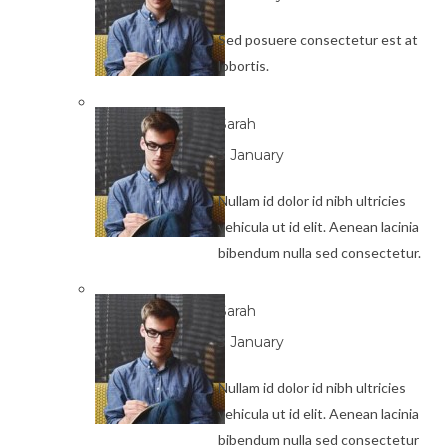
Sed posuere consectetur est at
lobortis.
Sarah
3 January
Nullam id dolor id nibh ultricies
vehicula ut id elit. Aenean lacinia
bibendum nulla sed consectetur.
Sarah
3 January
Nullam id dolor id nibh ultricies
vehicula ut id elit. Aenean lacinia
bibendum nulla sed consectetur