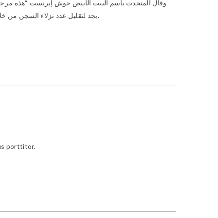
وقال المتحدث باسم البيت الأبيض جوش إيرنست “هذه مرحلة 
بجد لتقليل عدد نزلاء السجن من خلال عمليات نقل آمنة ومسؤولة للمساجين من أجل إغلاقه”، مشيرا إلى أن الإدارة ستقدم خطة للكونغرس وللشعب من أجل إغلاق هذا السجن.
s porttitor.