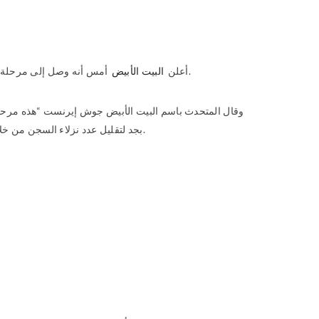
منصبه.
أعلن
البيت الأبيض
أمس أنه وصل إلى مرحلة وصفها بال
وقال المتحدث باسم البيت الأبيض جوش إيرنست “هذه مرحلة 
بجد لتقليل عدد نزلاء السجن من خلال عمليات نقل آمنة ومسؤولة للمساجين من أجل إغلاقه”، مشيرا إلى أن الإدارة ستقدم خطة للكونغرس وللشعب من أجل إغلاق هذا السجن.