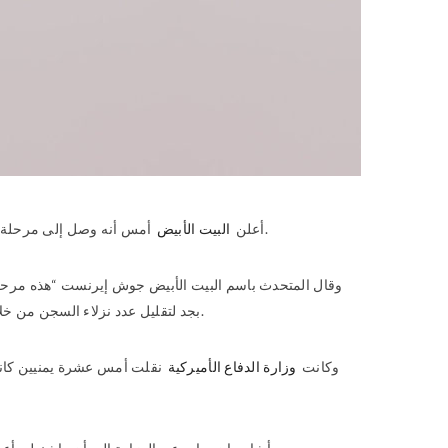
منصبه.
أعلن
البيت الأبيض
أمس أنه وصل إلى مرحلة وصفها بال
وقال المتحدث باسم البيت الأبيض جوش إيرنست “هذه مرحلة 
بجد لتقليل عدد نزلاء السجن من خلال عمليات نقل آمنة ومسؤولة للمساجين من أجل إغلاقه”، مشيرا إلى أن الإدارة ستقدم خطة للكونغرس وللشعب من أجل إغلاق هذا السجن.
وكانت
وزارة الدفاع الأميركية
نقلت أمس عشرة يمنيين كانوا