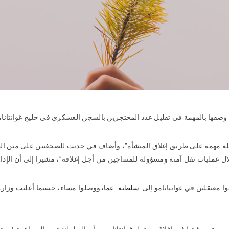
مهمة في تقليل عدد المحتجزين بالسجن العسكري في خليج غوانتانامو إلى 93 من أصل 242 حين تولى
مهمة على طريق إغلاق المنشأة”، وأضاف في حديث للصحفيين على متن الطائرة
 معتقلين في غوانتانامو إلى
سلطنة
عمان
ووصلوا مساء، حسبما أعلنت وزارة ا