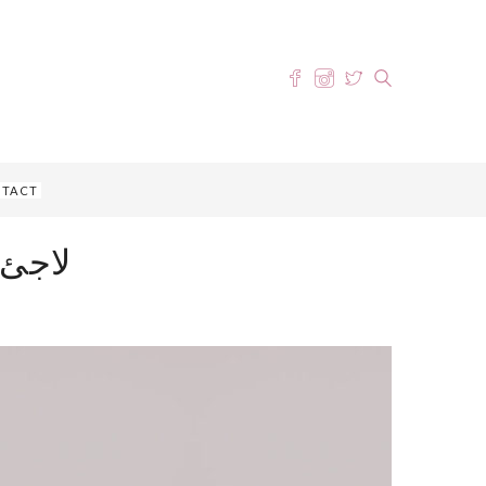
TACT
لاجئ 