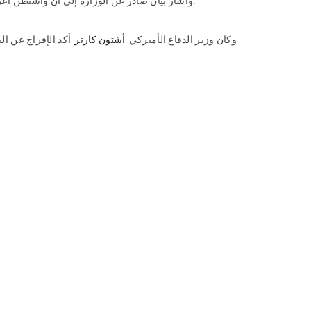
، وأن السلطنة تريد المساعدة في تسوية قضية المحتجزين في المعتقل مراعاة لظروفهم الإنسانية.
وأشار بيان صادر عن الوزارة إلى أن
واشنطن أعرب
وكان وزير الدفاع الأميركي
أشتون كارتر
أكد الإفراج عن الي