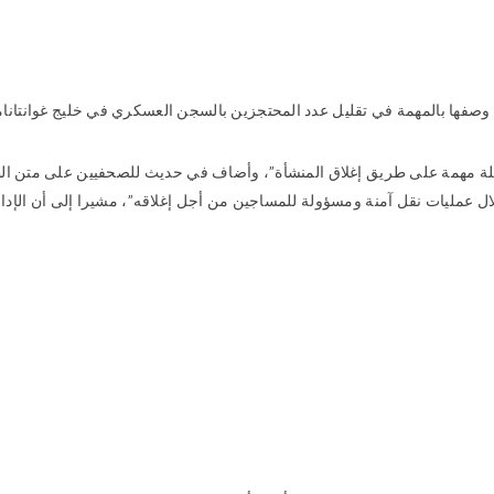
مهمة في تقليل عدد المحتجزين بالسجن العسكري في خليج غوانتانامو إلى 93 من أصل 242 حين تولى
مهمة على طريق إغلاق المنشأة”، وأضاف في حديث للصحفيين على متن الطائرة