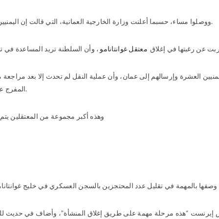
ووصلوا مساء، حسبما أعلنت وزارة الخارجية العمانية، التي قالت إن اليمنيين العشرة سيبقون في عمان مدة مؤقتة استجابة لطلب أميركي.
ت عن رغبتها في إغلاق
معتقل غوانتانامو
منيين العشرة وإرسالهم إلى عمان، وأن عملية النقل لم تحدث إلا بعد مراجعة م
المفرج عنهم يشكلون نحو 10% من مجمل ما تبقى من سجناء غوانتانامو.
وهذه أكبر مجموعة من المعتقلين يتم نقلها 
مهمة في تقليل عدد المحتجزين بالسجن العسكري في خليج غوانتانامو إلى 93 من أصل 242 حين تولى
 إيرنست “هذه مرحلة مهمة على طريق إغلاق المنشأة”، وأضاف في حديث للصحف