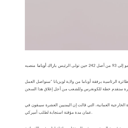
 الرئيس
باراك أوباما
 الرئاسية برفقة أوباما من ولاية لويزيانا “سنواصل العمل
لخارجية العمانية، التي قالت إن اليمنيين العشرة سيبقون في
عمان مدة مؤقتة استجابة لطلب أميركي.