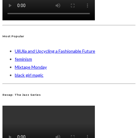
Most Popular
UliUlia and Upcycling a Fashionable Future
feminism
Mixtape Monday
black girl magic
Recap: The Jazz Series